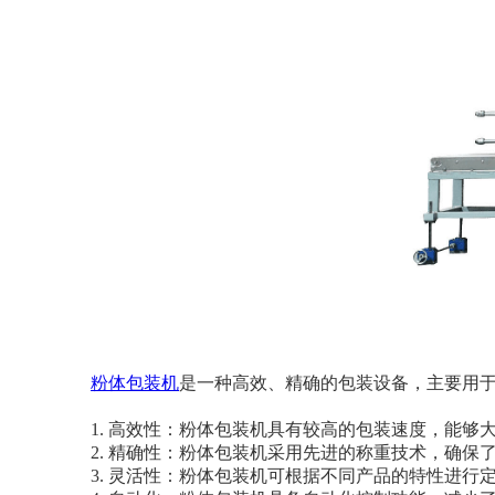
粉体包装机
是一种高效、精确的包装设备，主要用
1. 高效性：粉体包装机具有较高的包装速度，能
2. 精确性：粉体包装机采用先进的称重技术，确
3. 灵活性：粉体包装机可根据不同产品的特性进