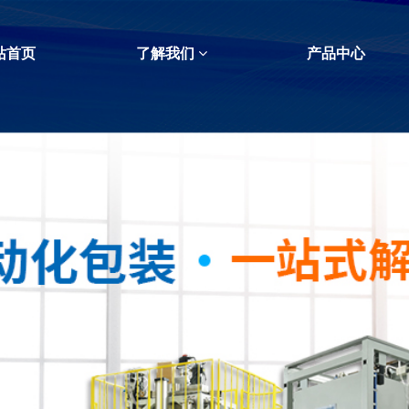
站首页
了解我们
产品中心